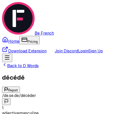
Be French
Home
Pricing
Download Extension
Join Discord
Login
Sign Up
Back to
D
Words
décédé
Report
/
de.se.de
/
décéder
1
.
adjective
masculine