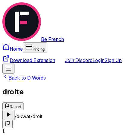
Be French
Home
Pricing
Download Extension
Join Discord
Login
Sign Up
Back to
D
Words
droite
Report
/
dʁwat
/
droit
1
.