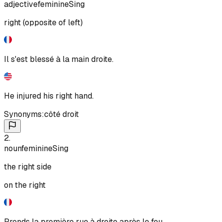
adjective
feminine
Sing
right (opposite of left)
Il s'est blessé à la main droite.
He injured his right hand.
Synonyms:
côté droit
2
.
noun
feminine
Sing
the right side
on the right
Prends la première rue à droite après le feu.