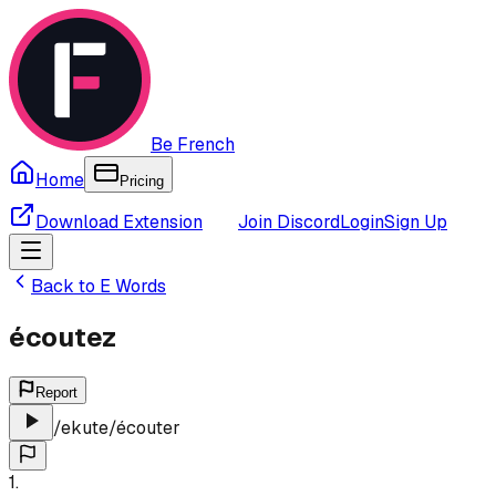
Be French
Home
Pricing
Download Extension
Join Discord
Login
Sign Up
Back to
E
Words
écoutez
Report
/
ekute
/
écouter
1
.