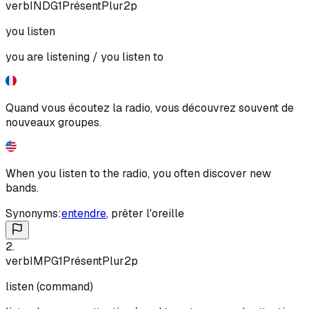
verb
IND
G1
Présent
Plur
2p
you listen
you are listening / you listen to
Quand vous écoutez la radio, vous découvrez souvent de
nouveaux groupes.
When you listen to the radio, you often discover new
bands.
Synonyms:
entendre
,
prêter l'oreille
2
.
verb
IMP
G1
Présent
Plur
2p
listen (command)