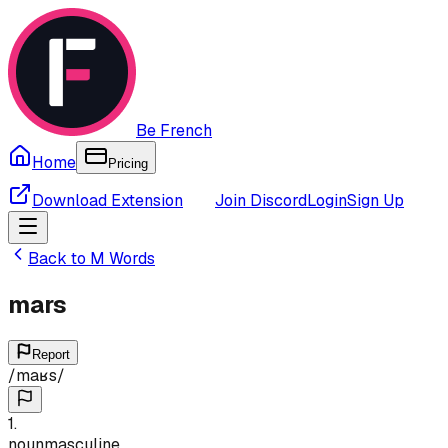
Be French
Home
Pricing
Download Extension
Join Discord
Login
Sign Up
Back to
M
Words
mars
Report
/
maʁs
/
1
.
noun
masculine