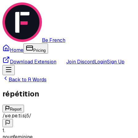
Be French
Home
Pricing
Download Extension
Join Discord
Login
Sign Up
Back to
R
Words
répétition
Report
/
ʁe.pe.ti.sjɔ̃
/
1
.
noun
feminine