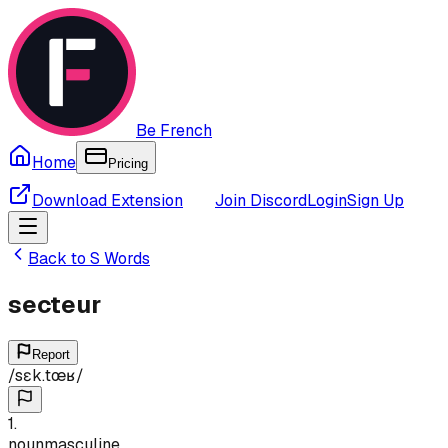
Be French
Home
Pricing
Download Extension
Join Discord
Login
Sign Up
Back to
S
Words
secteur
Report
/
sɛk.tœʁ
/
1
.
noun
masculine