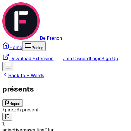
Be French
Home
Pricing
Download Extension
Join Discord
Login
Sign Up
Back to
P
Words
présents
Report
/
pʁe.zɑ̃
/
présent
1
.
adjective
masculine
Plur