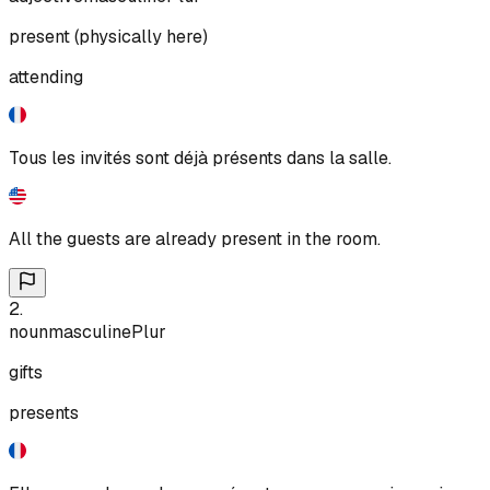
present (physically here)
attending
Tous les invités sont déjà présents dans la salle.
All the guests are already present in the room.
2
.
noun
masculine
Plur
gifts
presents