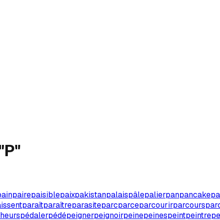
"
P
"
pain
paire
paisible
paix
pakistan
palais
pâle
palier
pan
pancake
pa
issent
paraît
paraître
parasite
parc
parce
parcourir
parcours
par
heurs
pédaler
pédé
peigner
peignoir
peine
peines
peint
peintre
pe