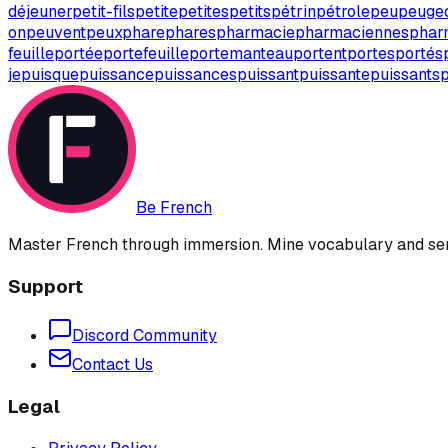
déjeuner
petit-fils
petite
petites
petits
pétrin
pétrole
peu
peuge
on
peuvent
peux
phare
phares
pharmacie
pharmaciennes
phar
feuille
portée
portefeuille
portemanteau
portent
portes
portés
je
puisque
puissance
puissances
puissant
puissante
puissants
p
Be French
Master French through immersion. Mine vocabulary and sent
Support
Discord Community
Contact Us
Legal