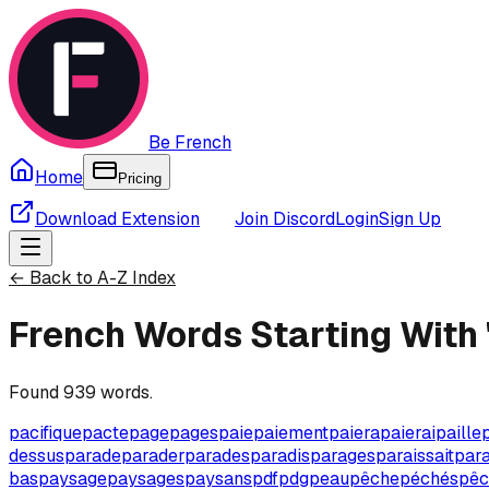
Be French
Home
Pricing
Download Extension
Join Discord
Login
Sign Up
← Back to A-Z Index
French Words Starting With 
Found
939
words.
pacifique
pacte
page
pages
paie
paiement
paiera
paierai
paille
dessus
parade
parader
parades
paradis
parages
paraissait
para
bas
paysage
paysages
paysans
pdf
pdg
peau
pêche
péchés
pêc