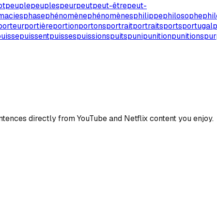
ot
peuple
peuples
peur
peut
peut-être
peut-
macies
phase
phénomène
phénomènes
philippe
philosophe
phi
porteur
portière
portion
portons
portrait
portraits
ports
portugal
p
uisse
puissent
puisses
puissions
puits
puni
punition
punitions
pur
ences directly from YouTube and Netflix content you enjoy.